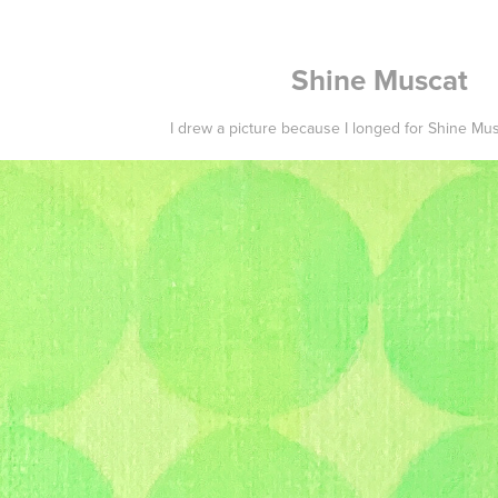
Shine Muscat
I drew a picture because I longed for Shine Mu