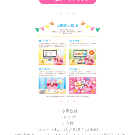
● ● ●
● ● ●
・使用媒体
・サイズ
・点数
・カラー（4C／2C／1CまたはRGB）