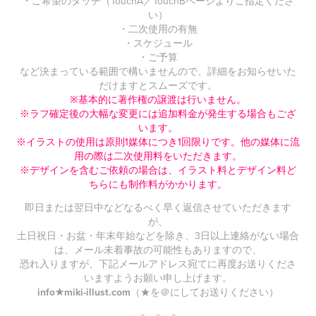
・ご希望のタッチ（TouchA／TouchBページよりご指定くださ
い）
・二次使用の有無
・スケジュール
・ご予算
など決まっている範囲で構いませんので、詳細をお知らせいた
だけますとスムーズです。
※基本的に著作権の譲渡は行いません。
※ラフ確定後の大幅な変更には追加料金が発生する場合もござ
います。
※イラストの使用は原則1媒体につき1回限りです。他の媒体に流
用の際は二次使用料をいただきます。
※デザインを含むご依頼の場合は、イラスト料とデザイン料ど
ちらにも制作料がかかります。
即日または翌日中などなるべく早く返信させていただきます
が、
土日祝日・お盆・年末年始などを除き、3日以上連絡がない場合
は、メール未着事故の可能性もありますので、
恐れ入りますが、下記メールアドレス宛てに再度お送りくださ
いますようお願い申し上げます。
info★miki-illust.com
（★を＠にしてお送りください）
● ● ●