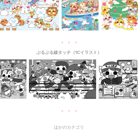
● ● ●
ぶるぶる線タッチ（1Cイラスト）
● ● ●
ほかのカテゴリ