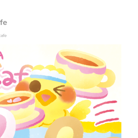
fe
cafe