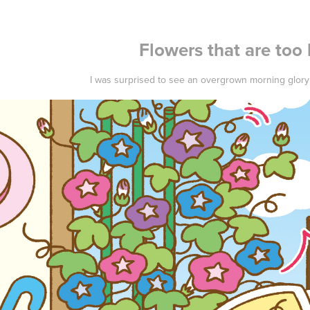
Flowers that are too 
I was surprised to see an overgrown morning glory 