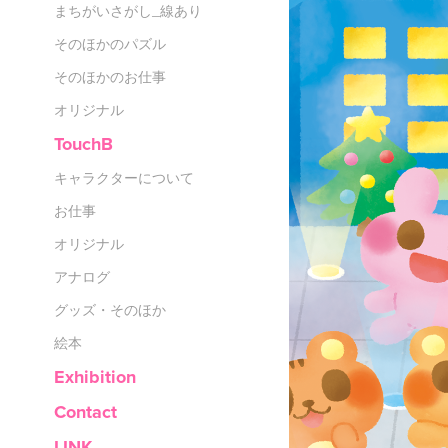
まちがいさがし_線あり
そのほかのパズル
そのほかのお仕事
オリジナル
TouchB
キャラクターについて
お仕事
オリジナル
アナログ
グッズ・そのほか
絵本
Exhibition
Contact
LINK