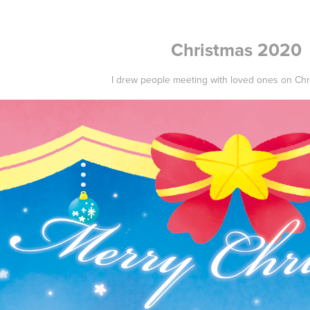
Christmas 2020
I drew people meeting with loved ones on Chr