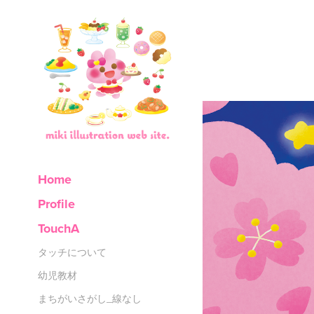
Home
Profile
TouchA
タッチについて
幼児教材
まちがいさがし_線なし