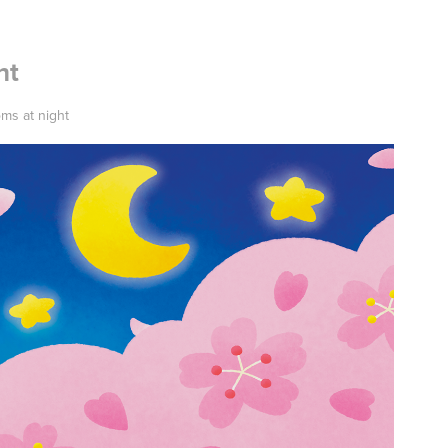
ht
oms at night