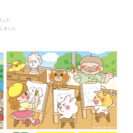
ました
しました